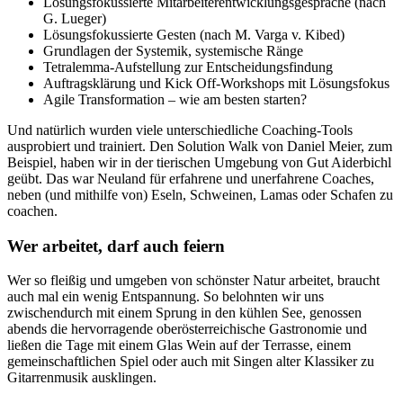
Lösungsfokussierte Mitarbeiterentwicklungsgespräche (nach
G. Lueger)
Lösungsfokussierte Gesten (nach M. Varga v. Kibed)
Grundlagen der Systemik, systemische Ränge
Tetralemma-Aufstellung zur Entscheidungsfindung
Auftragsklärung und Kick Off-Workshops mit Lösungsfokus
Agile Transformation – wie am besten starten?
Und natürlich wurden viele unterschiedliche Coaching-Tools
ausprobiert und trainiert. Den Solution Walk von Daniel Meier, zum
Beispiel, haben wir in der tierischen Umgebung von Gut Aiderbichl
geübt. Das war Neuland für erfahrene und unerfahrene Coaches,
neben (und mithilfe von) Eseln, Schweinen, Lamas oder Schafen zu
coachen.
Wer arbeitet, darf auch feiern
Wer so fleißig und umgeben von schönster Natur arbeitet, braucht
auch mal ein wenig Entspannung. So belohnten wir uns
zwischendurch mit einem Sprung in den kühlen See, genossen
abends die hervorragende oberösterreichische Gastronomie und
ließen die Tage mit einem Glas Wein auf der Terrasse, einem
gemeinschaftlichen Spiel oder auch mit Singen alter Klassiker zu
Gitarrenmusik ausklingen.