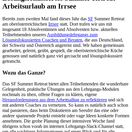
Arbeitsurlaub am Irrsee
Bereits zum zweiten Mal fand dieses Jahr das
SF
Summer Retreat
am oberösterreichischen
Irrsee
statt. Dort trafen wir uns mit
insgesamt 18 Absolventinnen und Absolventen bzw. aktuellen
Teilnehmenden unseres
Ausbildungslehrgangs zum
Lösungsfokussierten Coachen und Beraten
, die aus Deutschland,
der Schweiz und Österreich angereist sind. Wir haben gemeinsam
gearbeitet, gelernt, geübt, gespielt, die oberösterreichische Küche
genossen und natürlich ganz viel gecoacht und lösungsfokussiert
getratscht.
Wozu das Ganze?
Das SF Summer Retreat bietet allen Teilnehmenden die wunderbare
Gelegenheit, praktische Übungen aus den Lehrgangs-Modulen
nochmals zu üben, offene Fragen zu klären, eigene
Herausforderungen aus dem Arbeitsalltag zu reflektieren
und sich
mit anderen Coaches zu vernetzen. So kann es natürlich auch schon
mal passieren, dass beim Diskutieren am Seeufer das eine oder
andere spannende Projekt entsteht oder vage Ideen konkrete Formen
annehmen. Die grobe Planung dieser intensiven Woche fand
übrigens schon vorab im internen Lehrgangs-Slack-Channel statt,
um alle wichtigen Informationen auf einen Blick und für alle