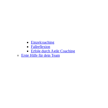
Einzelcoaching
Fallreflexion
Erfolg durch Agile Coaching
Erste Hilfe für dein Team