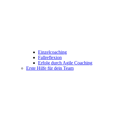
Einzelcoaching
Fallreflexion
Erfolg durch Agile Coaching
Erste Hilfe für dein Team