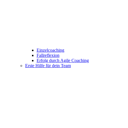
Einzelcoaching
Fallreflexion
Erfolg durch Agile Coaching
Erste Hilfe für dein Team