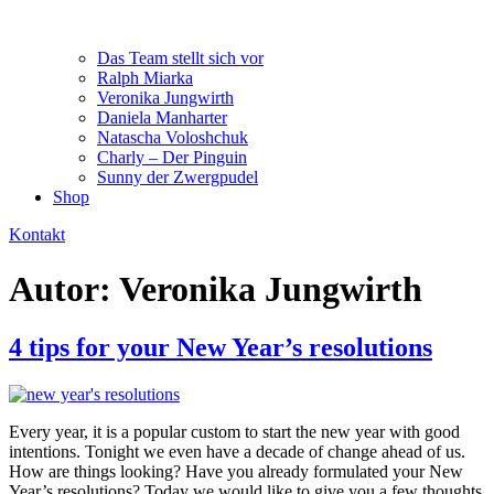
Das Team stellt sich vor
Ralph Miarka
Veronika Jungwirth
Daniela Manharter
Natascha Voloshchuk
Charly – Der Pinguin
Sunny der Zwergpudel
Shop
Kontakt
Autor:
Veronika Jungwirth
4 tips for your New Year’s resolutions
Every year, it is a popular custom to start the new year with good
intentions. Tonight we even have a decade of change ahead of us.
How are things looking? Have you already formulated your New
Year’s resolutions? Today we would like to give you a few thoughts