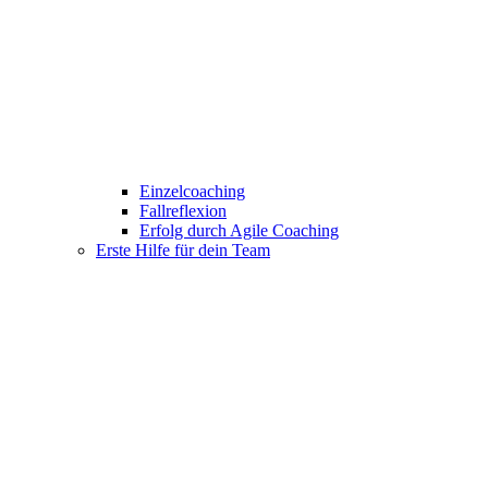
Einzelcoaching
Fallreflexion
Erfolg durch Agile Coaching
Erste Hilfe für dein Team